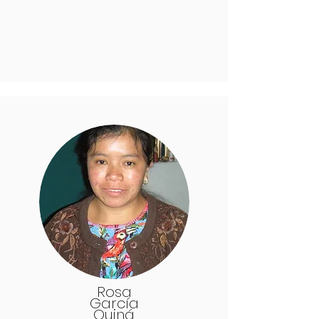
Rosa
García
Quiná