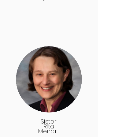
Sister
Rita
Menart